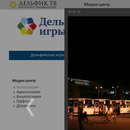
Медиа-центр
20
из
22
Дельфийские игры
Международный 
Медиа-центр
ФОТОГАЛЕР
Фотогалерея
Аудиогалерея
Видеогалерея
Графика
Вторые всем
Документы